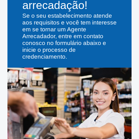
arrecadação!
Se o seu estabelecimento atende
aos requisitos e você tem interesse
em se tornar um Agente
Arrecadador, entre em contato
conosco no formulário abaixo e
inicie o processo de
credenciamento.