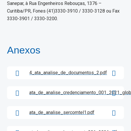
Sanepar, à Rua Engenheiros Rebouças, 1376 –
Curitiba/PR, Fones (41)3330-3910 / 3330-3128 ou Fax
3330-3901 / 3330-3200.
Anexos
4_ata_analise_de_documentos_2.pdf
ata_de_analise_credenciamento_001_2021_globa
ata_de_analise_sercomtel1.pdf