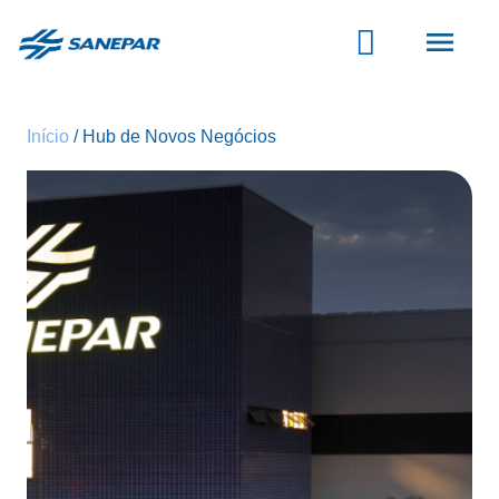
Pular
para
o
conteúdo
principal
Início
Hub de Novos Negócios
Início
Hub de Novos Negócios