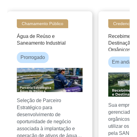
Chamamento Público
Credenciam
Água de Reúso e
Recebimento,
Saneamento Industrial
Destinação F
Orgânicos
Prorrogado
Em andame
Seleção de Parceiro
Sua empresa
Estratégico para
gerenciadora
desenvolvimento de
orgânicos? C
oportunidade de negócio
utilizar os s
associada à implantação e
pela SANEP
operação de ativos de água