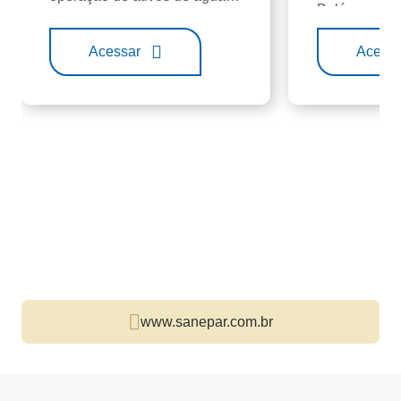
Belém
de reúso e saneamento
industrial.
Acessar
Acessa
www.sanepar.com.br