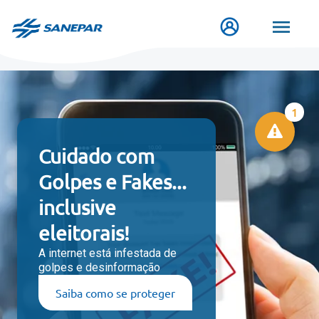
Pasar
al
contenido
principal
Inicio
Cuidado com
Golpes e Fakes...
inclusive
eleitorais!
A internet está infestada de
golpes e desinformação
Saiba como se proteger