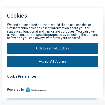
Entenda seu
consumo de água
Entenda como é medido e fique de olho no
seu consumo de água
Saiba mais