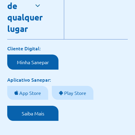
de
qualquer
lugar
Cliente Digital:
Minha Sanepar
Aplicativo Sanepar:
App Store
Play Store
Saiba Mais