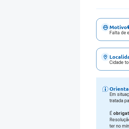
Motivo
Falta de 
Localid
Cidade to
Orienta
Em situaç
tratada p
É
obrigat
Resolução
ter no mí