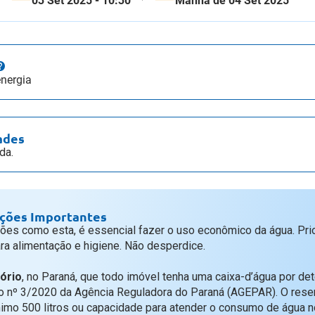
03 Set 2025 - 10:30
Manhã de 04 Set 2025
energia
ades
da.
ções Importantes
ões como esta, é essencial fazer o uso econômico da água. Prio
ara alimentação e higiene. Não desperdice.
ório
, no Paraná, que todo imóvel tenha uma caixa-d’água por de
 nº 3/2020 da Agência Reguladora do Paraná (AGEPAR). O reser
nimo 500 litros ou capacidade para atender o consumo de água n