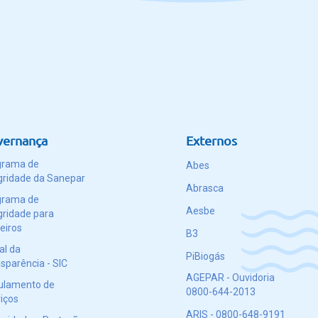
vernança
Externos
grama de
Abes
gridade da Sanepar
Abrasca
grama de
Aesbe
gridade para
eiros
B3
al da
PiBiogás
sparência - SIC
AGEPAR - Ouvidoria
ulamento de
0800-644-2013
iços
ARIS - 0800-648-9191