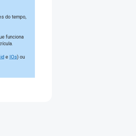
es do tempo,
ue funciona
ícula.
id
e
IOs
) ou