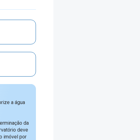
rize a água
terminação da
vatório deve
o imóvel por