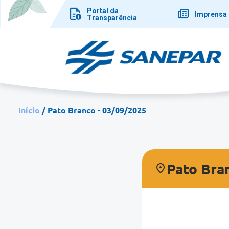
Pular
Portal da
para
Imprensa
Transparência
o
conteúdo
principal
Início
Pato Branco - 03/09/2025
Pato Bra