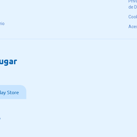
Priv
de 
Coo
rio
Aces
lugar
lay Store
o