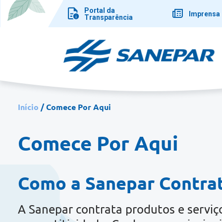
Pular
Portal da
para
Imprensa
Transparência
o
conteúdo
principal
Início
Comece Por Aqui
Comece Por Aqui
Como a Sanepar Contra
A Sanepar contrata produtos e serviç