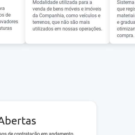
Modalidade utilizada para a
Sistema 
iva
venda de bens móveis e imóveis
que regi
os de
da Companhia, como veículos e
materiai
novadores
terrenos, que não são mais
e gradua
uturas
utilizados em nossas operações.
otimiza
compra.
 Abertas
ssos de contratação em andamento.