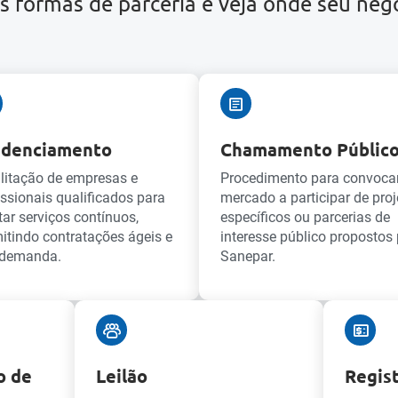
s formas de parceria e veja onde seu negó
edenciamento
Chamamento Públic
litação de empresas e
Procedimento para convoca
issionais qualificados para
mercado a participar de proj
tar serviços contínuos,
específicos ou parcerias de
itindo contratações ágeis e
interesse público propostos 
 demanda.
Sanepar.
o de
Leilão
Regis