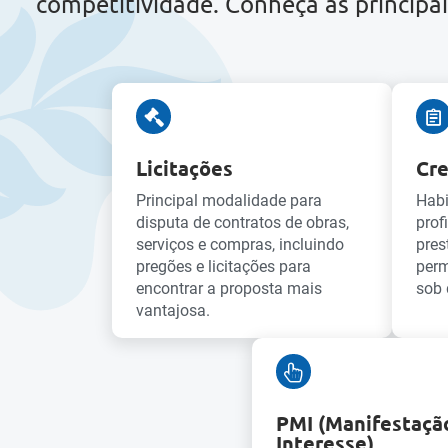
competitividade. Conheça as principai
Licitações
Cr
Principal modalidade para
Habi
disputa de contratos de obras,
prof
serviços e compras, incluindo
pres
pregões e licitações para
perm
encontrar a proposta mais
sob
vantajosa.
PMI (Manifestaçã
Interesse)