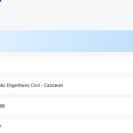
ção Engenheiro Civil - Cascavel
188
7