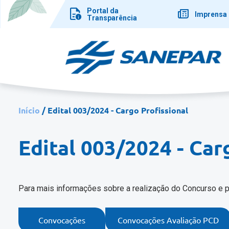
Pular
Portal da
para
Imprensa
Transparência
o
conteúdo
principal
Início
Edital 003/2024 - Cargo Profissional
Edital 003/2024 - Car
Para mais informações sobre a realização do Concurso e p
Convocações
Convocações Avaliação PCD