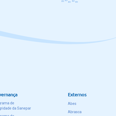
vernança
Externos
grama de
Abes
gridade da Sanepar
Abrasca