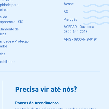
grama de
Aesbe
gridade para
eiros
B3
al da
PiBiogás
sparência - SIC
AGEPAR - Ouvidoria
ulamento de
0800-644-2013
iços
ARIS - 0800-648-9191
acidade e Proteção
Dados
kies
sibilidade
Precisa vir até nós?
Pontos de Atendimento