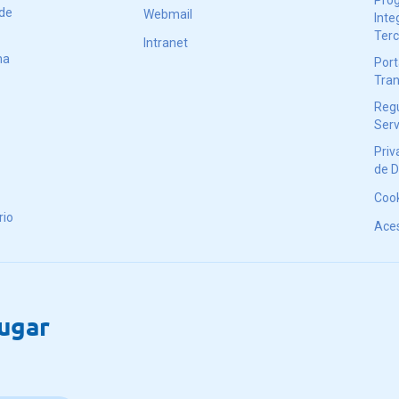
Pro
 de
Webmail
Inte
Terc
Intranet
ma
Port
Tran
Reg
Serv
Priv
de 
Coo
rio
Aces
lugar