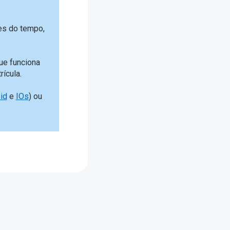
es do tempo,
ue funciona
ícula.
id
e
IOs
) ou