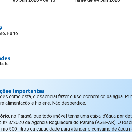
03 Jun 2026 - 08:15
Tarde de 04 Jun 2026
mo/Furto
ades
dade
ções Importantes
ões como esta, é essencial fazer o uso econômico da água. Prio
ara alimentação e higiene. Não desperdice.
ório
, no Paraná, que todo imóvel tenha uma caixa-d’água por de
 nº 3/2020 da Agência Reguladora do Paraná (AGEPAR). O reser
nimo 500 litros ou capacidade para atender o consumo de água n