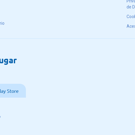
Priv
de 
Coo
rio
Aces
lugar
lay Store
o