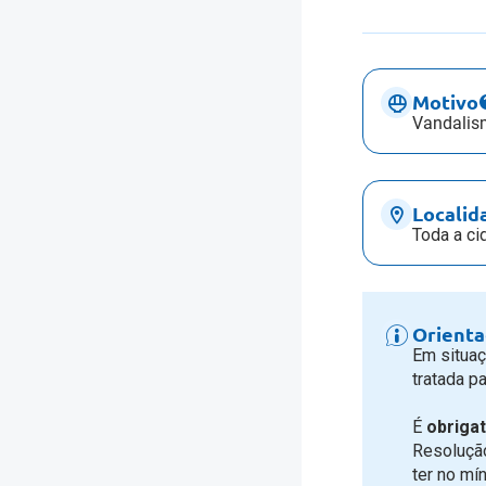
Motivo
Vandalis
Localid
Toda a ci
Orienta
Em situaç
tratada p
É
obrigat
Resolução
ter no mí