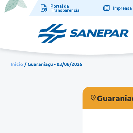
Pular
Portal da
para
Imprensa
Transparência
o
conteúdo
principal
Início
Guaraniaçu - 03/06/2026
Guarania