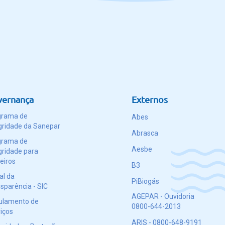
vernança
Externos
grama de
Abes
gridade da Sanepar
Abrasca
grama de
Aesbe
gridade para
eiros
B3
al da
PiBiogás
sparência - SIC
AGEPAR - Ouvidoria
ulamento de
0800-644-2013
iços
ARIS - 0800-648-9191