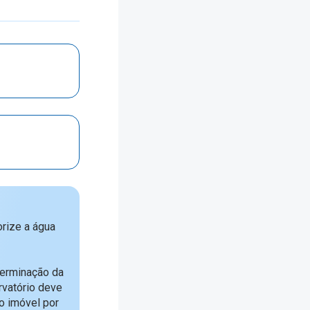
rize a água
terminação da
vatório deve
o imóvel por